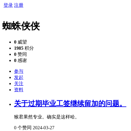
登录
注册
蜘蛛侠侠
0
威望
1985
积分
0
赞同
0
感谢
参与
发起
关注
资料
关于过期毕业工签继续留加的问题。
猴君果然专业。确实是这样哈。
0 个赞同
2024-03-27