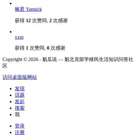
猴君 Yannick
获得
12
次赞同,
2
次感谢
xxm
获得
1
次赞同,
0
次感谢
Copyright © 2026 - 魁瓜说 — 魁北克留学移民生活知识问答社
区
访问桌面版网站
发现
话题
发起
搜索
我
登录
注册