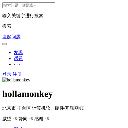
输入关键字进行搜索
搜索:
发起问题
发现
话题
· · ·
登录
注册
hollamonkey
北京市 丰台区
计算机软、硬件/互联网/IT
威望 :
0
赞同 :
0
感谢 :
0