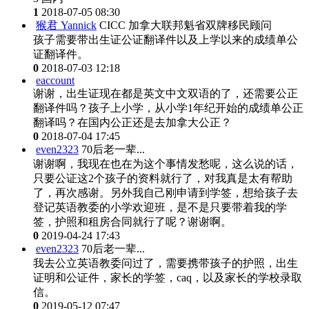
1
2018-07-05 08:30
猴君 Yannick
CICC 加拿大联邦魁省双牌移民顾问
孩子需要带出生证公证翻译件以及上学以来的成绩单公
证翻译件。
0
2018-07-03 12:18
eaccount
谢谢，出生证现在都是英文中文双语的了，还需要公正
翻译件吗？孩子上小学，从小学1年纪开始的成绩单公正
翻译吗？在国内公正还是去加拿大公正？
0
2018-07-04 17:45
even2323
70后老一辈...
谢谢啊，我现在也在为这个事情发愁呢，这么说的话，
只要公证这2个孩子的资料就行了，对我真是太有帮助
了，再次感谢。另外我自己刚申请到学签，想给孩子去
登记英语教委的小学欢迎班，是不是只要带着我的学
签，护照和租房合同就行了呢？谢谢啊。
0
2019-04-24 17:43
even2323
70后老一辈...
我去公立英语教委问过了，需要携带孩子的护照，出生
证明和公证件，家长的学签，caq，以及家长的学校录取
信。
0
2019-05-12 07:47