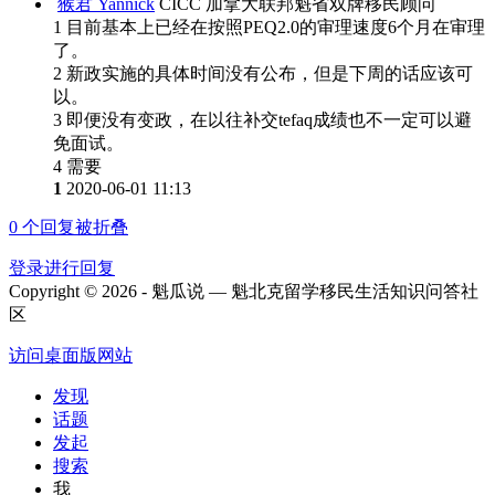
猴君 Yannick
CICC 加拿大联邦魁省双牌移民顾问
1 目前基本上已经在按照PEQ2.0的审理速度6个月在审理
了。
2 新政实施的具体时间没有公布，但是下周的话应该可
以。
3 即便没有变政，在以往补交tefaq成绩也不一定可以避
免面试。
4 需要
1
2020-06-01 11:13
0
个回复被折叠
登录进行回复
Copyright © 2026 - 魁瓜说 — 魁北克留学移民生活知识问答社
区
访问桌面版网站
发现
话题
发起
搜索
我